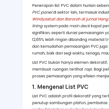
Penerapan list PVC dalam hunian sebe
PVC panel
di sektor lain, termasuk indu
Windyastuti dan Baroroh di jurnal Hang
lining system
pada
main deck
kapal per
signifikan, seperti durasi pemasangan y
12,65% lebih ringan dibanding material tr
dan kemudahan pemasangan PVC juga r
rumah, baik dari segi waktu, tenaga, mau
List PVC bukan hanya elemen dekoratif
membuat ruangan terlihat rapi. Bagi pe
proses pemasangan yang efisien menjadi 
1. Mengenal List PVC
List PVC adalah profil dekoratif yang te
penutup sambungan plafon, pembatas pa