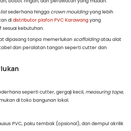
an, bobot ringan, dan perawatan yang mudah.
list
sederhana hingga
crown moulding
yang lebih
kan di
distributor plafon PVC Karawang
yang
 sesuai kebutuhan.
apat dipasang tanpa memerlukan
scaffolding
atau alat
bel dan peralatan tangan seperti cutter dan
rlukan
rhana seperti cutter, gergaji kecil,
measuring tape
,
emukan di toko bangunan lokal.
husus PVC, paku tembak (opsional), dan dempul akrilik