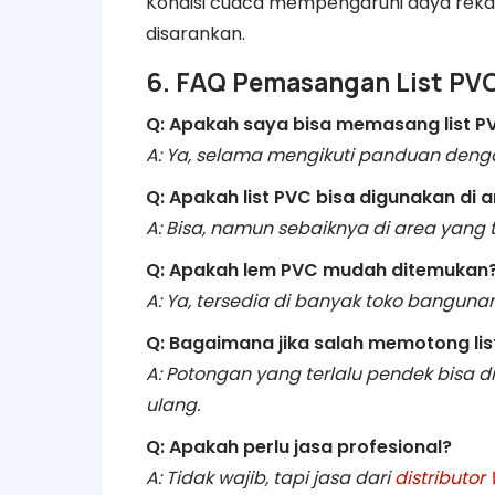
Kondisi cuaca mempengaruhi daya rekat
disarankan.
6. FAQ Pemasangan List PV
Q: Apakah saya bisa memasang list PV
A: Ya, selama mengikuti panduan deng
Q: Apakah list PVC bisa digunakan di 
A: Bisa, namun sebaiknya di area yang 
Q: Apakah lem PVC mudah ditemukan
A: Ya, tersedia di banyak toko bangun
Q: Bagaimana jika salah memotong lis
A: Potongan yang terlalu pendek bisa 
ulang.
Q: Apakah perlu jasa profesional?
A: Tidak wajib, tapi jasa dari
distributo