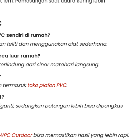
 lem. Pemasangan saat udara kering lebih
C
C sendiri di rumah?
an teliti dan menggunakan alat sederhana.
area luar rumah?
terlindung dari sinar matahari langsung.
?
an termasuk
toko plafon PVC
.
t?
diganti, sedangkan potongan lebih bisa dipangkas
r WPC Outdoor
bisa memastikan hasil yang lebih rapi.