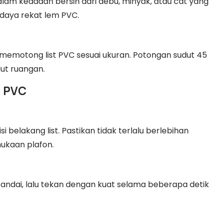
alam keadaan bersih dari debu, minyak, atau cat yang
 daya rekat lem PVC.
k memotong list PVC sesuai ukuran. Potongan sudut 45
ut ruangan.
t PVC
belakang list. Pastikan tidak terlalu berlebihan
ukaan plafon.
ditandai, lalu tekan dengan kuat selama beberapa detik