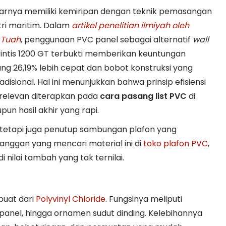
narnya memiliki kemiripan dengan teknik pemasangan
stri maritim. Dalam
artikel penelitian ilmiyah oleh
 Tuah
, penggunaan PVC panel sebagai alternatif
wall
intis 1200 GT terbukti memberikan keuntungan
ang 26,19% lebih cepat dan bobot konstruksi yang
adisional. Hal ini menunjukkan bahwa prinsip efisiensi
elevan diterapkan pada
cara pasang list PVC
di
pun hasil akhir yang rapi.
, tetapi juga penutup sambungan plafon yang
langgan yang mencari material ini di
toko plafon PVC
,
nilai tambah yang tak ternilai.
rbuat dari
Polyvinyl Chloride
. Fungsinya meliputi
nel, hingga ornamen sudut dinding. Kelebihannya