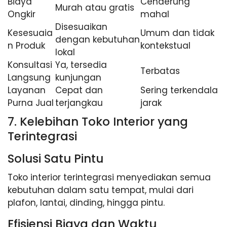
Biaya
Cenderung
Murah atau gratis
Ongkir
mahal
Disesuaikan
Kesesuaia
Umum dan tidak
dengan kebutuhan
n Produk
kontekstual
lokal
Konsultasi
Ya, tersedia
Terbatas
Langsung
kunjungan
Layanan
Cepat dan
Sering terkendala
Purna Jual
terjangkau
jarak
7. Kelebihan Toko Interior yang
Terintegrasi
Solusi Satu Pintu
Toko interior terintegrasi menyediakan semua
kebutuhan dalam satu tempat, mulai dari
plafon, lantai, dinding, hingga pintu.
Efisiensi Biaya dan Waktu